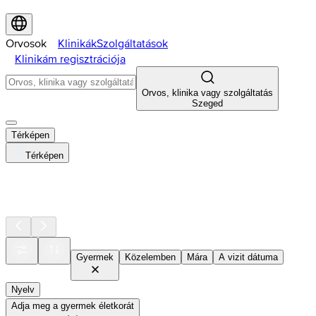
Orvosok
Klinikák
Szolgáltatások
Klinikám regisztrációja
Orvos, klinika vagy szolgáltatás
Szeged
Térképen
Térképen
Gyermek
Közelemben
Mára
A vizit dátuma
Nyelv
Adja meg a gyermek életkorát