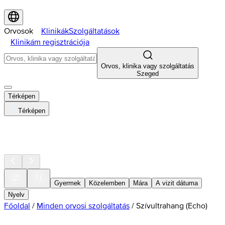
Orvosok
Klinikák
Szolgáltatások
Klinikám regisztrációja
Orvos, klinika vagy szolgáltatás
Szeged
Térképen
Térképen
Gyermek
Közelemben
Mára
A vizit dátuma
Nyelv
Főoldal
/
Minden orvosi szolgáltatás
/
Szívultrahang (Echo)