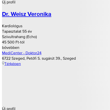
Új profil
Dr. Weisz Veronika
Kardiológus
Tapasztalat 55 év
Szívultrahang (Echo)
45 500 Ft-tól
bővebben
MediCenter - Doktor24
6722 Szeged, Petőfi S. sugárút 39., Szeged
Térképen
Új profil