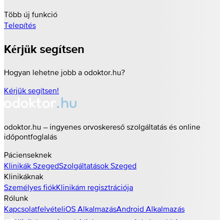
Több új funkció
Telepítés
Kérjük segítsen
Hogyan lehetne jobb a odoktor.hu?
Kérjük segítsen!
odoktor.hu – ingyenes orvoskereső szolgáltatás és online
időpontfoglalás
Pácienseknek
Klinikák
Szeged
Szolgáltatások
Szeged
Klinikáknak
Személyes fiók
Klinikám regisztrációja
Rólunk
Kapcsolatfelvétel
iOS Alkalmazás
Android Alkalmazás