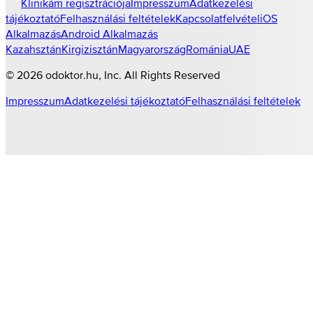
Klinikám regisztrációja
Impresszum
Adatkezelési
tájékoztató
Felhasználási feltételek
Kapcsolatfelvétel
iOS
Alkalmazás
Android Alkalmazás
Kazahsztán
Kirgizisztán
Magyarország
Románia
UAE
©
2026
odoktor.hu
, Inc. All Rights Reserved
Impresszum
Adatkezelési tájékoztató
Felhasználási feltételek