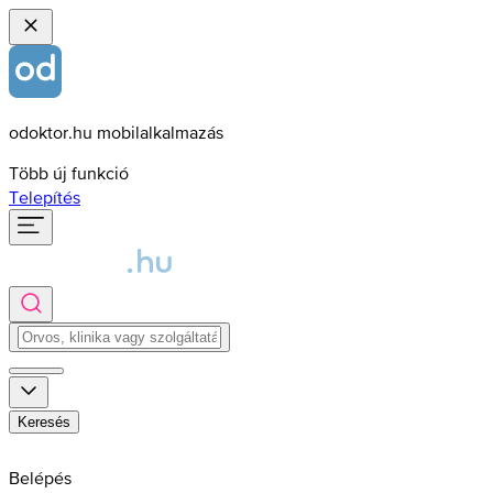
odoktor.hu mobilalkalmazás
Több új funkció
Telepítés
Keresés
Belépés