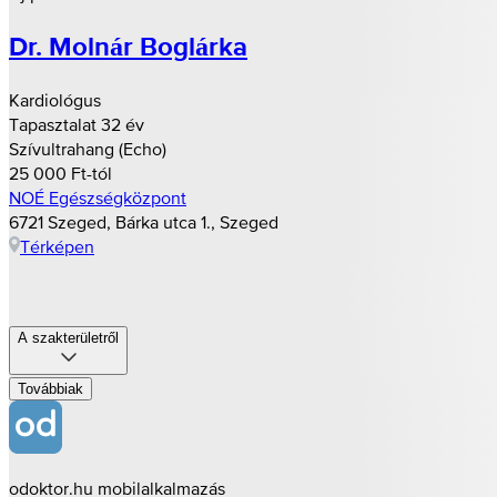
Dr. Molnár Boglárka
Kardiológus
Tapasztalat 32 év
Szívultrahang (Echo)
25 000 Ft-tól
NOÉ Egészségközpont
6721 Szeged, Bárka utca 1., Szeged
Térképen
A szakterületről
Továbbiak
odoktor.hu mobilalkalmazás